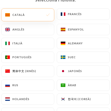
Tancat avui
FRANCÈS
FRANCÈS
CATALÀ
CATALÀ
ANGLÈS
ANGLÈS
ESPANYOL
ESPANYOL
ITALIÀ
ITALIÀ
ALEMANY
ALEMANY
574 RESSENYA
PORTUGUÈS
PORTUGUÈS
SUEC
SUEC
RESTAURANT GASTRONOMIQUE INDIEN
简体中文 (XINÈS)
简体中文 (XINÈS)
JAPONÈS
JAPONÈS
6 Rue De Moscou
75008 Paris France
RUS
RUS
ÀRAB
ÀRAB
한국어 (COREÀ)
한국어 (COREÀ)
HOLANDÈS
HOLANDÈS
Qui som?