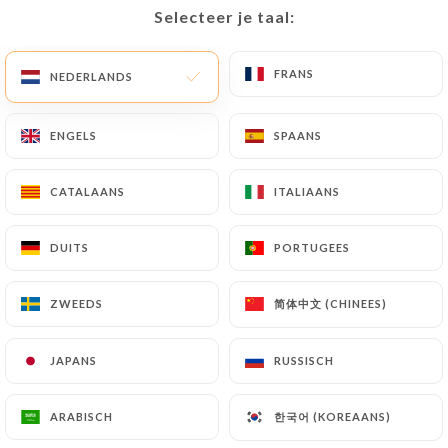
Selecteer je taal:
Selecteer je taal:
Vandaag gesloten
FRANS
FRANS
NEDERLANDS
NEDERLANDS
ENGELS
ENGELS
SPAANS
SPAANS
CATALAANS
CATALAANS
ITALIAANS
ITALIAANS
574 REVIEW
DUITS
DUITS
PORTUGEES
PORTUGEES
RESTAURANT GASTRONOMIQUE INDIEN
6 Rue De Moscou
简体中文 (CHINEES)
简体中文 (CHINEES)
ZWEEDS
ZWEEDS
75008 Paris France
JAPANS
JAPANS
RUSSISCH
RUSSISCH
한국어 (KOREAANS)
한국어 (KOREAANS)
ARABISCH
ARABISCH
Wie zijn wij?