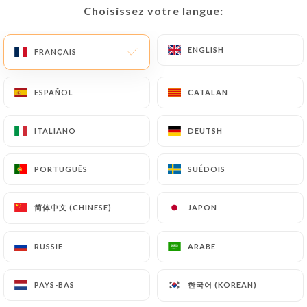
Choisissez votre langue:
Choisissez votre langue:
Fermé - Ouvre à 19:00
ENGLISH
ENGLISH
FRANÇAIS
FRANÇAIS
ESPAÑOL
ESPAÑOL
CATALAN
CATALAN
ITALIANO
ITALIANO
DEUTSH
DEUTSH
574 AVIS
PORTUGUÊS
PORTUGUÊS
SUÉDOIS
SUÉDOIS
RESTAURANT GASTRONOMIQUE INDIEN
6 Rue De Moscou
简体中文 (CHINESE)
简体中文 (CHINESE)
JAPON
JAPON
75008 Paris France
RUSSIE
RUSSIE
ARABE
ARABE
한국어 (KOREAN)
한국어 (KOREAN)
PAYS-BAS
PAYS-BAS
Qui sommes nous?