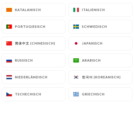
KATALANISCH
KATALANISCH
ITALIENISCH
ITALIENISCH
Chicken Biryani
Subtil mélange de riz basmati safrané et de
PORTUGIESISCH
PORTUGIESISCH
SCHWEDISCH
SCHWEDISCH
volailles, épices amandes, raisins et noix de cajou
19.50€
简体中文 (CHINESISCH)
简体中文 (CHINESISCH)
JAPANISCH
JAPANISCH
Chicken Vindallo
RUSSISCH
RUSSISCH
ARABISCH
ARABISCH
Désossé de volaille piquant mélangé avec des
pommes de terre masala
한국어 (KOREANISCH)
한국어 (KOREANISCH)
NIEDERLÄNDISCH
NIEDERLÄNDISCH
18.10€
Chicken Tikka Saag
TSCHECHISCH
TSCHECHISCH
GRIECHISCH
GRIECHISCH
Désossé de volaille grillé, servi dans une sauce aux
tomates et épinards en branche
17.50€
Chicken Sabjee