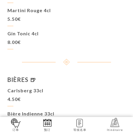
Martini Rouge 4cl
5.50€
Gin Tonic 4cl
8.00€
BIÈRES 🍺
Carlsberg 33cl
4.50€
Bière Indienne 33cl
5.00€
订单
预订
等候名单
Itinéraire