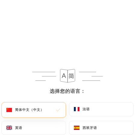
17.50€
Chicken Khumba
Fricassée de volaille mélangée avec des
champignons cuits dans une sauce, spécialité du
Kashmir
17.50€
Chicken Korma
Fricassée de volaille assaisonnée au mélange
traditionnel d'épices
选择您的语言：
选择您的语言：
17.00€
法语
法语
简体中文（中文）
简体中文（中文）
Chicken Tandoori
Cuisse de poulet mariné et grillé au Tandoori
英语
英语
西班牙语
西班牙语
16.00€