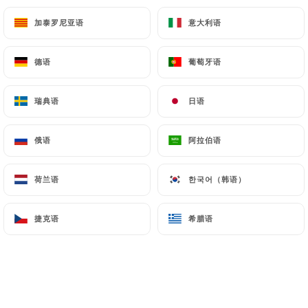
加泰罗尼亚语
加泰罗尼亚语
意大利语
意大利语
Chicken Biryani
Subtil mélange de riz basmati safrané et de
德语
德语
葡萄牙语
葡萄牙语
volailles, épices amandes, raisins et noix de cajou
19.50€
瑞典语
瑞典语
日语
日语
Chicken Vindallo
Désossé de volaille piquant mélangé avec des
俄语
俄语
阿拉伯语
阿拉伯语
pommes de terre masala
18.10€
荷兰语
荷兰语
한국어（韩语）
한국어（韩语）
Chicken Tikka Saag
捷克语
捷克语
希腊语
希腊语
Désossé de volaille grillé, servi dans une sauce aux
tomates et épinards en branche
17.50€
Chicken Sabjee