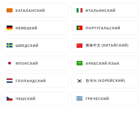
КАТАЛАНСКИЙ
КАТАЛАНСКИЙ
ИТАЛЬЯНСКИЙ
ИТАЛЬЯНСКИЙ
Chicken Biryani
Subtil mélange de riz basmati safrané et de
НЕМЕЦКИЙ
НЕМЕЦКИЙ
ПОРТУГАЛЬСКИЙ
ПОРТУГАЛЬСКИЙ
volailles, épices amandes, raisins et noix de cajou
19.50€
简体中文 (КИТАЙСКИЙ)
简体中文 (КИТАЙСКИЙ)
ШВЕДСКИЙ
ШВЕДСКИЙ
Chicken Vindallo
ЯПОНСКИЙ
ЯПОНСКИЙ
АРАБСКИЙ ЯЗЫК
АРАБСКИЙ ЯЗЫК
Désossé de volaille piquant mélangé avec des
pommes de terre masala
한국어 (КОРЕЙСКИЙ)
한국어 (КОРЕЙСКИЙ)
ГОЛЛАНДСКИЙ
ГОЛЛАНДСКИЙ
18.10€
Chicken Tikka Saag
ЧЕШСКИЙ
ЧЕШСКИЙ
ГРЕЧЕСКИЙ
ГРЕЧЕСКИЙ
Désossé de volaille grillé, servi dans une sauce aux
tomates et épinards en branche
17.50€
Chicken Sabjee