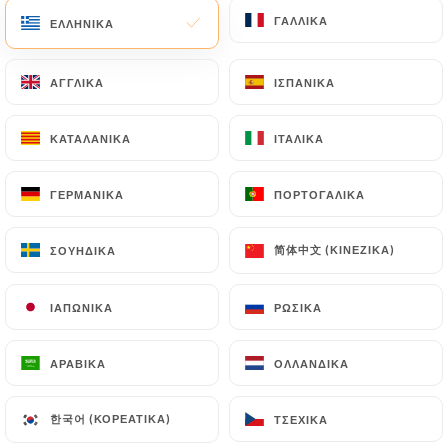
ΓΑΛΛΙΚΆ
ΓΑΛΛΙΚΆ
ΕΛΛΗΝΙΚΆ
ΕΛΛΗΝΙΚΆ
ΑΓΓΛΙΚΆ
ΑΓΓΛΙΚΆ
ΙΣΠΑΝΙΚΆ
ΙΣΠΑΝΙΚΆ
ΚΑΤΑΛΑΝΙΚΆ
ΚΑΤΑΛΑΝΙΚΆ
ΙΤΑΛΙΚΆ
ΙΤΑΛΙΚΆ
ΓΕΡΜΑΝΙΚΆ
ΓΕΡΜΑΝΙΚΆ
ΠΟΡΤΟΓΑΛΙΚΆ
ΠΟΡΤΟΓΑΛΙΚΆ
简体中文 (ΚΙΝΈΖΙΚΑ)
简体中文 (ΚΙΝΈΖΙΚΑ)
ΣΟΥΗΔΙΚΆ
ΣΟΥΗΔΙΚΆ
ΙΑΠΩΝΙΚΆ
ΙΑΠΩΝΙΚΆ
ΡΩΣΙΚΆ
ΡΩΣΙΚΆ
ΑΡΑΒΙΚΆ
ΑΡΑΒΙΚΆ
ΟΛΛΑΝΔΙΚΆ
ΟΛΛΑΝΔΙΚΆ
한국어 (ΚΟΡΕΆΤΙΚΑ)
한국어 (ΚΟΡΕΆΤΙΚΑ)
ΤΣΈΧΙΚΑ
ΤΣΈΧΙΚΑ