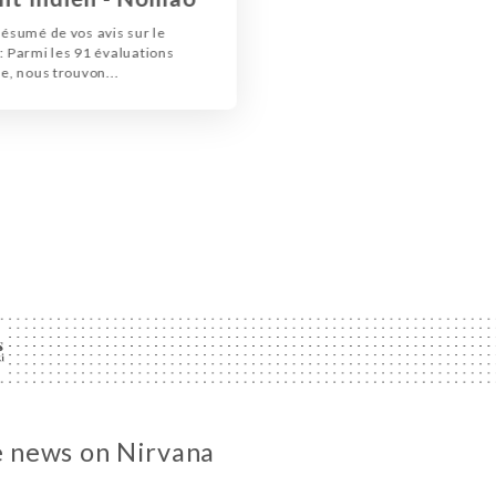
résumé de vos avis sur le
: Parmi les 91 évaluations
e, nous trouvon...
he news on Nirvana