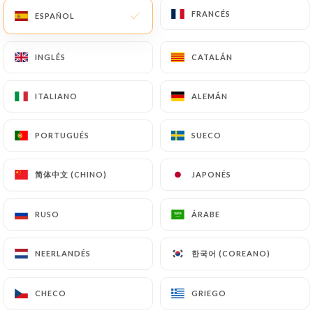
FRANCÉS
FRANCÉS
ESPAÑOL
ESPAÑOL
INGLÉS
INGLÉS
CATALÁN
CATALÁN
ITALIANO
ITALIANO
ALEMÁN
ALEMÁN
PORTUGUÉS
PORTUGUÉS
SUECO
SUECO
简体中文 (CHINO)
简体中文 (CHINO)
JAPONÉS
JAPONÉS
RUSO
RUSO
ÁRABE
ÁRABE
한국어 (COREANO)
한국어 (COREANO)
NEERLANDÉS
NEERLANDÉS
CHECO
CHECO
GRIEGO
GRIEGO